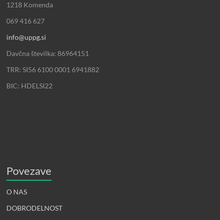
1218 Komenda
069 416 627
info@uppg.si
Davčna številka: 86964151
TRR: SI56 6100 0001 6941882
BIC: HDELSI22
Povezave
O NAS
DOBRODELNOST