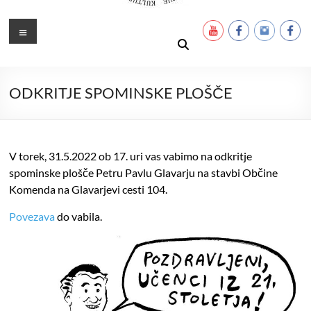
Ustanova Petra Pavla Glavarja
Množimo dobroto in talente
Meni
ODKRITJE SPOMINSKE PLOŠČE
V torek, 31.5.2022 ob 17. uri vas vabimo na odkritje
spominske plošče Petru Pavlu Glavarju na stavbi Občine
Komenda na Glavarjevi cesti 104.
Povezava
do vabila.