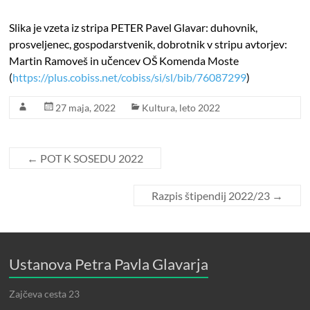
Slika je vzeta iz stripa PETER Pavel Glavar: duhovnik,
prosveljenec, gospodarstvenik, dobrotnik v stripu avtorjev:
Martin Ramoveš in učencev OŠ Komenda Moste
(
https://plus.cobiss.net/cobiss/si/sl/bib/76087299
)
27 maja, 2022
Kultura
,
leto 2022
←
POT K SOSEDU 2022
Razpis štipendij 2022/23
→
Ustanova Petra Pavla Glavarja
Zajčeva cesta 23