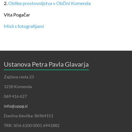
2.
Oblike prostovoljstva v Občini Komenda
Vita Pogačar
Misli s fotografijami
Ustanova Petra Pavla Glavarja
Zajčeva cesta 23
1218 Komenda
069 416 627
info@uppg.si
Davčna številka: 86964151
TRR: SI56 6100 0001 6941882