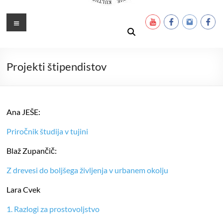
Ustanova Petra Pavla Glavarja
Množimo dobroto in talente
Meni
Projekti štipendistov
Ana JEŠE:
Priročnik študija v tujini
Blaž Zupančič:
Z drevesi do boljšega življenja v urbanem okolju
Lara Cvek
1. Razlogi za prostovoljstvo