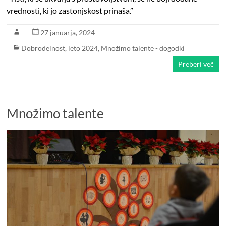
vrednosti, ki jo zastonjskost prinaša.”
27 januarja, 2024
Dobrodelnost
,
leto 2024
,
Množimo talente - dogodki
Preberi več
Množimo talente