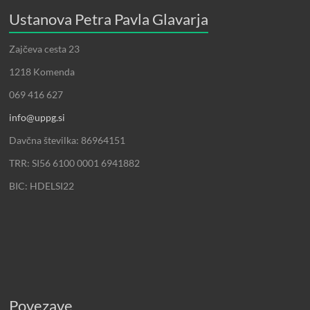
Ustanova Petra Pavla Glavarja
Zajčeva cesta 23
1218 Komenda
069 416 627
info@uppg.si
Davčna številka: 86964151
TRR: SI56 6100 0001 6941882
BIC: HDELSI22
Povezave