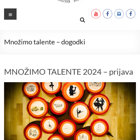
Ustanova Petra Pavla Glavarja
Množimo dobroto in talente
Meni
Množimo talente – dogodki
MNOŽIMO TALENTE 2024 – prijava