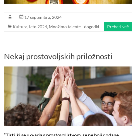
17 septembra, 2024
Kultura
,
leto 2024
,
Množimo talente - dogodki
Preberi več
Nekaj prostovoljskih priložnosti
“Tisti, ki se ukvarja s prostovoljstvom, se ne boji dodane