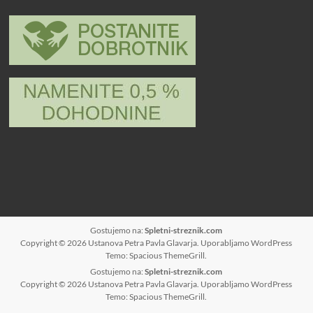
Gostujemo na:
Spletni-streznik.com
Copyright © 2026
Ustanova Petra Pavla Glavarja
. Uporabljamo
WordPress
Temo: Spacious
ThemeGrill
.
Gostujemo na:
Spletni-streznik.com
Copyright © 2026
Ustanova Petra Pavla Glavarja
. Uporabljamo
WordPress
Temo: Spacious
ThemeGrill
.