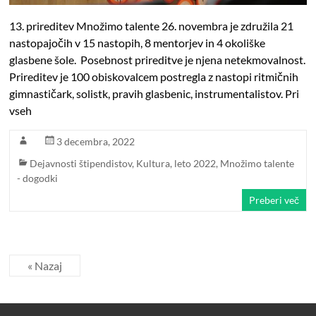
13. prireditev Množimo talente 26. novembra je združila 21
nastopajočih v 15 nastopih, 8 mentorjev in 4 okoliške
glasbene šole. Posebnost prireditve je njena netekmovalnost.
Prireditev je 100 obiskovalcem postregla z nastopi ritmičnih
gimnastičark, solistk, pravih glasbenic, instrumentalistov. Pri
vseh
3 decembra, 2022
Dejavnosti štipendistov
,
Kultura
,
leto 2022
,
Množimo talente
- dogodki
Preberi več
« Nazaj