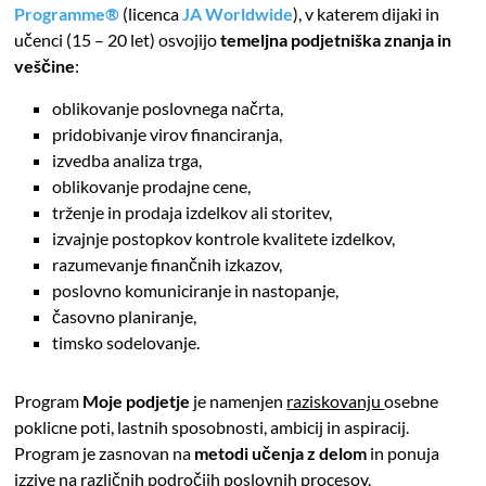
Programme®
(licenca
JA Worldwide
), v katerem dijaki in
učenci (15 – 20 let) osvojijo
temeljna podjetniška znanja in
veščine
:
oblikovanje poslovnega načrta,
pridobivanje virov financiranja,
izvedba analiza trga,
oblikovanje prodajne cene,
trženje in prodaja izdelkov ali storitev,
izvajnje postopkov kontrole kvalitete izdelkov,
razumevanje finančnih izkazov,
poslovno komuniciranje in nastopanje,
časovno planiranje,
timsko sodelovanje.
Program
Moje podjetje
je namenjen
raziskovanju
osebne
poklicne poti, lastnih sposobnosti, ambicij in aspiracij.
Program je zasnovan na
metodi učenja z delom
in ponuja
izzive na različnih področjih poslovnih procesov.