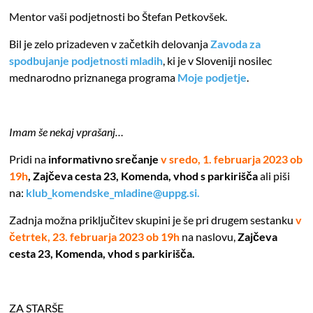
Mentor vaši podjetnosti bo Štefan Petkovšek.
Bil je zelo prizadeven v začetkih delovanja
Zavoda za
spodbujanje podjetnosti mladih
, ki je v Sloveniji nosilec
mednarodno priznanega programa
Moje podjetje
.
Imam še nekaj vprašanj…
Pridi na
informativno srečanje
v sredo, 1. februarja 2023 ob
19h
, Zajčeva cesta 23, Komenda, vhod s parkirišča
ali piši
na
:
klub_komendske_mladine@uppg.si.
Zadnja možna priključitev skupini je še pri drugem sestanku
v
četrtek, 23
. februarja 2023 ob 19h
na naslovu,
Zajčeva
cesta 23, Komenda, vhod s parkirišča.
ZA STARŠE