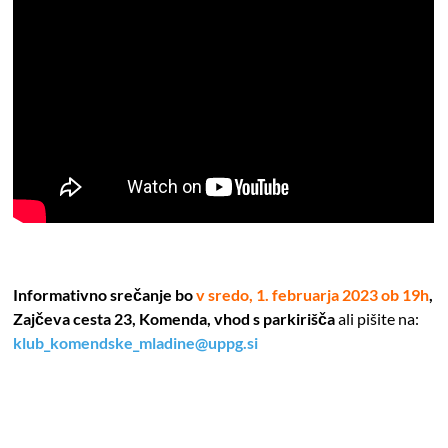
Informativno srečanje bo
v sredo, 1. februarja 2023 ob 19h
,
Zajčeva cesta 23, Komenda, vhod s parkirišča
ali pišite na
:
klub_komendske_mladine@uppg.si