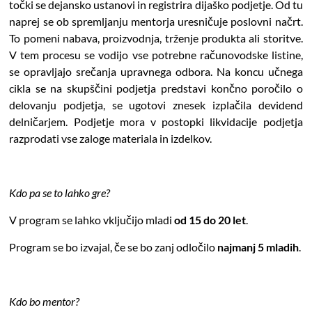
točki se dejansko ustanovi in registrira dijaško podjetje. Od tu
naprej se ob spremljanju mentorja uresničuje poslovni načrt.
To pomeni nabava, proizvodnja, trženje produkta ali storitve.
V tem procesu se vodijo vse potrebne računovodske listine,
se opravljajo srečanja upravnega odbora. Na koncu učnega
cikla se na skupščini podjetja predstavi končno poročilo o
delovanju podjetja, se ugotovi znesek izplačila devidend
delničarjem. Podjetje mora v postopki likvidacije podjetja
razprodati vse zaloge materiala in izdelkov.
Kdo pa se to lahko gre?
V program se lahko vključijo mladi
od 15 do 20 let
.
Program se bo izvajal, če se bo zanj odločilo
najmanj 5 mladih
.
Kdo bo mentor?