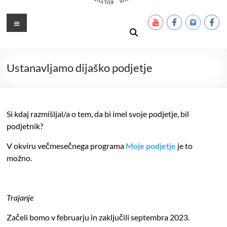
Ustanova Petra Pavla Glavarja
Množimo dobroto in talente
Meni
Ustanavljamo dijaško podjetje
Si kdaj razmišljal/a o tem, da bi imel svoje podjetje, bil
podjetnik?
V okviru večmesečnega programa
Moje podjetje
je to
možno.
Trajanje
Začeli bomo v februarju in zaključili septembra 2023.