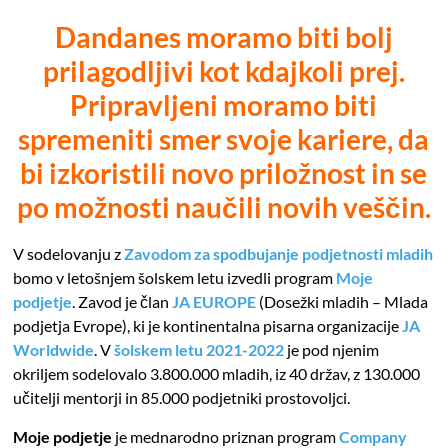
Dandanes moramo biti bolj
prilagodljivi kot kdajkoli prej.
Pripravljeni moramo biti
spremeniti smer svoje kariere, da
bi izkoristili novo priložnost in se
po možnosti naučili novih veščin.
V sodelovanju z
Zavodom za spodbujanje podjetnosti mladih
bomo v letošnjem šolskem letu izvedli program
Moje
podjetje
.
Zavod je član
JA EUROPE
(Dosežki mladih – Mlada
podjetja Evrope), ki je kontinentalna pisarna organizacije
JA
Worldwide
. V
šolskem letu 2021-2022
je pod njenim
okriljem sodelovalo 3.800.000 mladih, iz 40 držav, z 130.000
učitelji mentorji in 85.000 podjetniki prostovoljci.
Moje podjetje
je mednarodno priznan program
Company