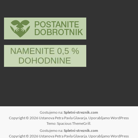
Gostujemo na:
Spletni-streznik.com
Copyright © 2026
Ustanova Petra Pavla Glavarja
. Uporabljamo
WordPress
Temo: Spacious
ThemeGrill
.
Gostujemo na:
Spletni-streznik.com
Copyright © 2026
Ustanova Petra Pavla Glavarja
. Uporabljamo
WordPress