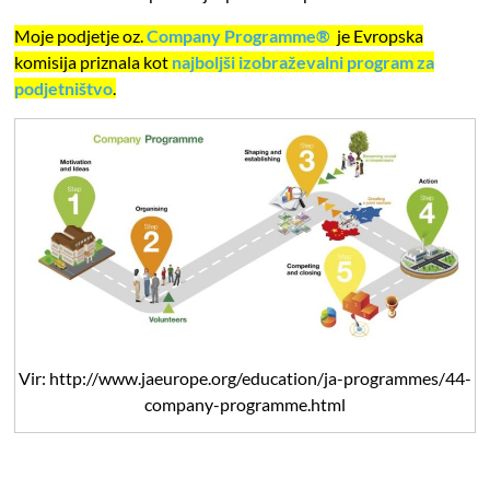
Moje podjetje oz.
Company Programme
®
je Evropska
komisija priznala kot
najboljši izobraževalni program za
podjetništvo
.
Vir: http://www.jaeurope.org/education/ja-programmes/44-
company-programme.html