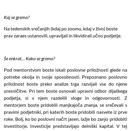
Kaj se gremo?
Na tedenskih srečanjih (kdaj po zoomu, kdaj v živo) boste
prav zaraes ustanovili, upravljali in likvidirali učno podjetje.
Še enkrat… Kako se gremo?
Pod mentorstvom boste iskali poslovne priložnosti glede na
potrebe okolja in svoje sposobnosti. Prepoznano poslovno
priložnost boste preko analize trga razvijali vse do njene
uresničitve. Pri tem boste osnovali upravni odbor dijaškega
podjetja, si v njem razdelili vloge in odgovornosti. Z
mentorjem boste pridobili manjkajoča znanja, se srečevali s
pravimi podjetniki, pri katerih boste pridobili nasvete iz prve
roke. Bolj, ko bo poslovni načrt jasen, lažje bo zanjo pridobiti
investitorje. Investicije predstavljajo delniški kapital. V tej