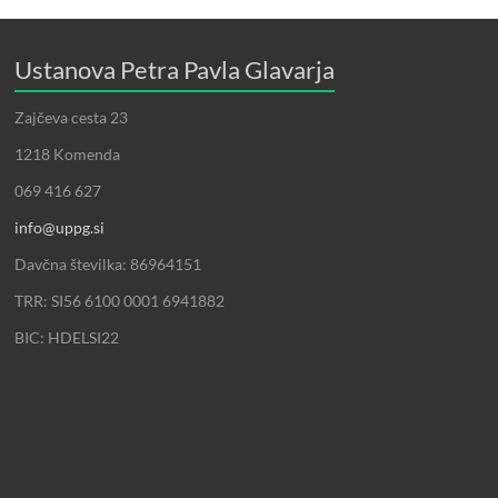
Ustanova Petra Pavla Glavarja
Zajčeva cesta 23
1218 Komenda
069 416 627
info@uppg.si
Davčna številka: 86964151
TRR: SI56 6100 0001 6941882
BIC: HDELSI22