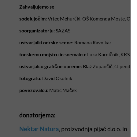
Zahvaljujemo se
sodelujočim:
Vrtec Mehurčki, OŠ Komenda Moste, Ob
soorganizatorju:
SAZAS
ustvarjalki odrske scene:
Romana Ravnikar
tonskemu mojstru in snemalcu:
Luka Karničnik, KKS
ustvarjalcu grafične opreme:
Blaž Zupančič, štipendis
fotografu:
David Osolnik
povezovalcu:
Matic Maček
donatorjema:
Nektar
Natura
, proizvodnja pijač d.o.o. in