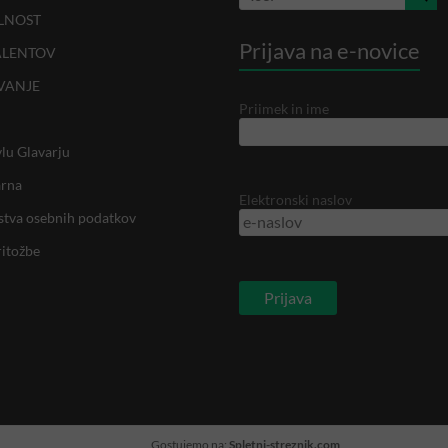
LNOST
Prijava na e-novice
ALENTOV
VANJE
Priimek in ime
lu Glavarju
arna
Elektronski naslov
rstva osebnih podatkov
ritožbe
Gostujemo na:
Spletni-streznik.com