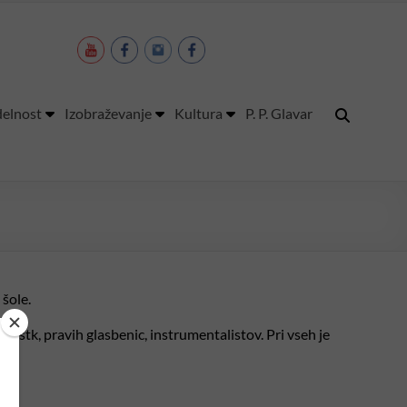
elnost
Izobraževanje
Kultura
P. P. Glavar
 šole.
listk, pravih glasbenic, instrumentalistov. Pri vseh je