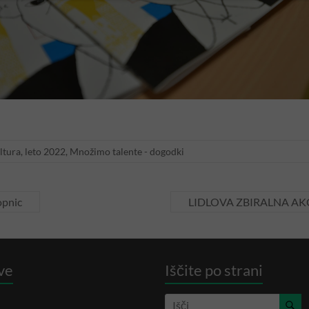
ltura
,
leto 2022
,
Množimo talente - dogodki
opnic
LIDLOVA ZBIRALNA AK
ve
Iščite po strani