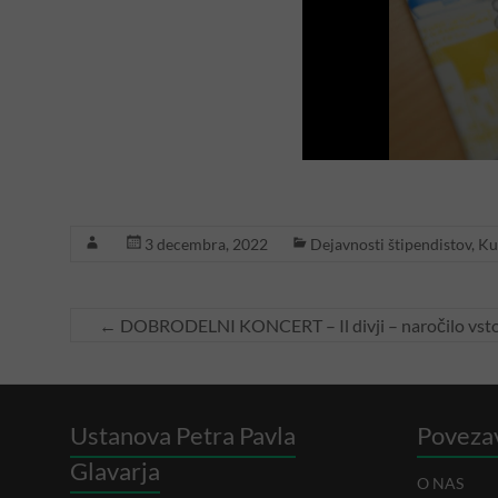
3 decembra, 2022
Dejavnosti štipendistov
,
Ku
←
DOBRODELNI KONCERT – Il divji – naročilo vst
Ustanova Petra Pavla
Poveza
Glavarja
O NAS