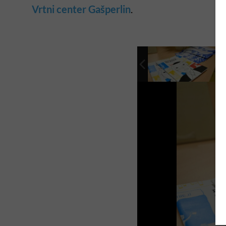
Vrtni center Gašperlin
.