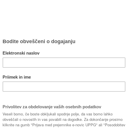
čina Komenda
 KOMOK
t UPPG