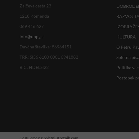
Zajčeva cesta 23
DOBRODE
1218 Komenda
RAZVOJ T
069 416 627
IZOBRAŽE
info@uppg.si
KULTURA
Davčna številka: 86964151
O Petru Pav
TRR: SI56 6100 0001 6941882
Spletna pis
BIC: HDELSI22
Politika va
Postopek p
Gostujemo na:
Spletni-streznik.com