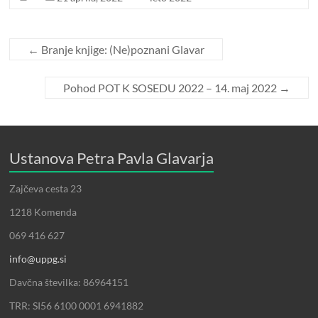
←
Branje knjige: (Ne)poznani Glavar
Pohod POT K SOSEDU 2022 – 14. maj 2022
→
Ustanova Petra Pavla Glavarja
Zajčeva cesta 23
1218 Komenda
069 416 627
info@uppg.si
Davčna številka: 86964151
TRR: SI56 6100 0001 6941882