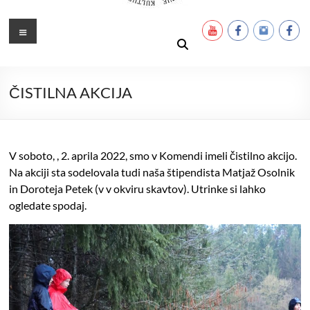
Ustanova Petra Pavla Glavarja
Množimo dobroto in talente
Meni
ČISTILNA AKCIJA
V soboto, , 2. aprila 2022, smo v Komendi imeli čistilno akcijo.
Na akciji sta sodelovala tudi naša štipendista Matjaž Osolnik
in Doroteja Petek (v v okviru skavtov). Utrinke si lahko
ogledate spodaj.