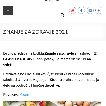
Ustanova Petra Pavla Glavarja
Množimo dobroto in talente
Meni
ZNANJE ZA ZDRAVJE 2021
Drugo predavanje iz cikla
Znanje za zdravje z naslovom Z
GLAVO V NABAVO
bo v petek, 12. marca ob 18. uri
na
spletu.
Predavala bo Lucija Jurkovič, študentka ki na Biotehniški
fakulteti Univerze v Ljubljani študira prehrano, zanima pa jo
delo na področju klinične dietetike.
Povezava
Zoom