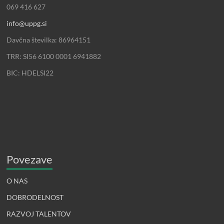
069 416 627
info@uppg.si
Davčna številka: 86964151
TRR: SI56 6100 0001 6941882
BIC: HDELSI22
Povezave
O NAS
DOBRODELNOST
RAZVOJ TALENTOV