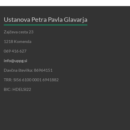
Ustanova Petra Pavla Glavarja
Zajčeva cesta 23
1218 Komenda
069 416 627
info@uppg.si
Davčna številka: 86964151
TRR: SI56 6100 0001 6941882
BIC: HDELSI22