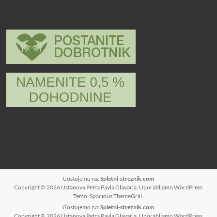
Gostujemo na:
Spletni-streznik.com
Copyright © 2026
Ustanova Petra Pavla Glavarja
. Uporabljamo
WordPress
Temo: Spacious
ThemeGrill
.
Gostujemo na:
Spletni-streznik.com
Copyright © 2026
Ustanova Petra Pavla Glavarja
. Uporabljamo
WordPress