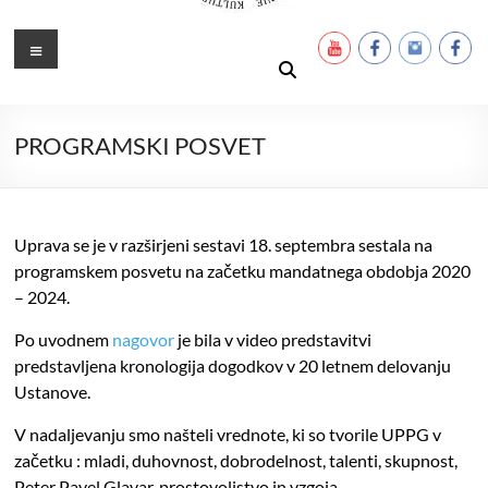
Ustanova Petra Pavla Glavarja
Množimo dobroto in talente
Meni
PROGRAMSKI POSVET
Uprava se je v razširjeni sestavi 18. septembra sestala na
programskem posvetu na začetku mandatnega obdobja 2020
– 2024.
Po uvodnem
nagovor
je bila v video predstavitvi
predstavljena kronologija dogodkov v 20 letnem delovanju
Ustanove.
V nadaljevanju smo našteli vrednote, ki so tvorile UPPG v
začetku : mladi, duhovnost, dobrodelnost, talenti, skupnost,
Peter Pavel Glavar, prostovoljstvo in vzgoja.