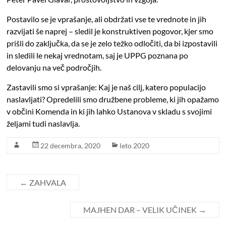
Postavilo se je vprašanje, ali obdržati vse te vrednote in jih
razvijati še naprej – sledil je konstruktiven pogovor, kjer smo
prišli do zaključka, da se je zelo težko odločiti, da bi izpostavili
in sledili le nekaj vrednotam, saj je UPPG poznana po
delovanju na več področjih.
Zastavili smo si vprašanje: Kaj je naš cilj, katero populacijo
naslavljati?
Opredelili smo družbene probleme, ki jih opažamo
v občini Komenda in ki jih lahko Ustanova v skladu s svojimi
željami tudi naslavlja.
22 decembra, 2020
leto 2020
←
ZAHVALA
MAJHEN DAR – VELIK UČINEK
→