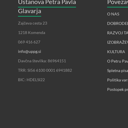
Ustanova Petra Pavla
Poveza
Glavarja
O NAS
Zajčeva cesta 23
DOBRODE
1218 Komenda
RAZVOJ T
069 416 627
IZOBRAŽE
info@uppg.si
KULTURA
Davčna številka: 86964151
O Petru Pav
TRR: SI56 6100 0001 6941882
Spletna pis
BIC: HDELSI22
Politika va
Postopek p