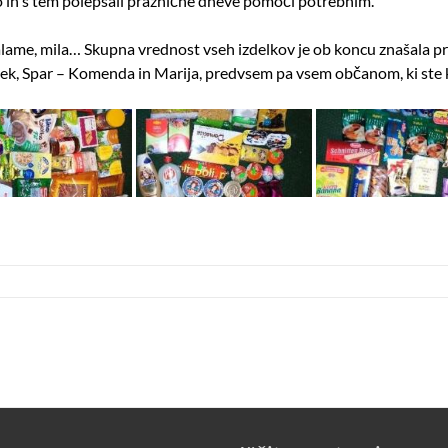
ago in s tem polepšali praznične dneve pomoči potrebnim.
salame, mila… Skupna vrednost vseh izdelkov je ob koncu znašala pr
ček, Spar – Komenda in Marija, predvsem pa vsem občanom, ki ste k