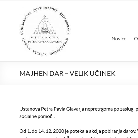
Skip
Ustanova Pet
to
Množimo dobroto in talente
content
Novice
O
MAJHEN DAR – VELIK UČINEK
Ustanova Petra Pavla Glavarja nepretrgoma po zaslugi pe
socialne pomoči.
Od 1. do 14. 12. 2020 je potekala akcija pobiranja darov