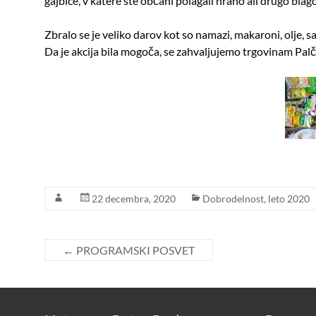
gajbice, v katere ste občani polagali hrano ali drugo bl
Zbralo se je veliko darov kot so namazi, makaroni, olje, 
Da je akcija bila mogoča, se zahvaljujemo trgovinam Pal
22 decembra, 2020
Dobrodelnost
,
leto 2020
←
PROGRAMSKI POSVET