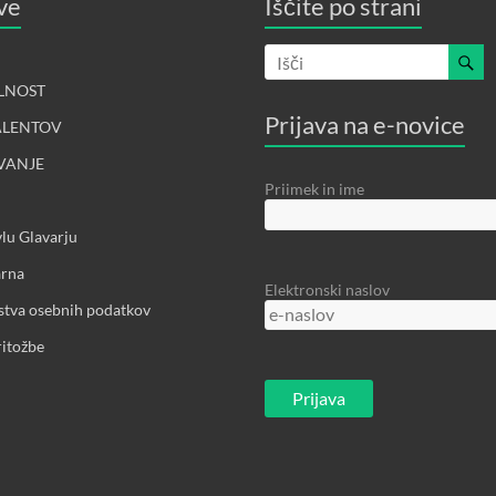
ve
Iščite po strani
LNOST
Prijava na e-novice
ALENTOV
VANJE
Priimek in ime
lu Glavarju
arna
Elektronski naslov
rstva osebnih podatkov
ritožbe