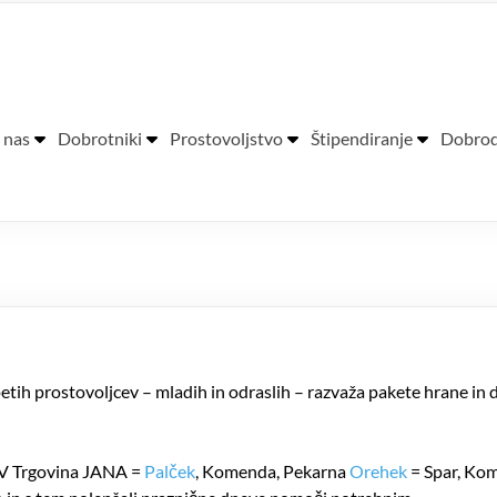
ra Pavla Glavarja
 nas
Dobrotniki
Prostovoljstvo
Štipendiranje
Dobrod
tih prostovoljcev – mladih in odraslih – razvaža pakete hrane i
. V Trgovina JANA =
Palček
, Komenda, Pekarna
Orehek
= Spar, Ko