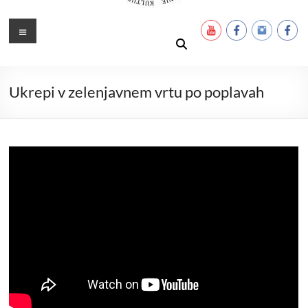
Ustanova Petra Pavla Glavarja
Množimo dobroto in talente
Meni
Ukrepi v zelenjavnem vrtu po poplavah