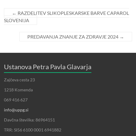
←
RAZDELITEV SLIKOPLESKARSKE BARVE CAPAROL
SLOVENIJA
PREDAVANJA ZNANJE ZA ZDRAVJE 2024
→
Ustanova Petra Pavla Glavarja
Zajčeva cesta 23
1218 Komenda
069 416 627
info@uppg.si
Davčna številka: 86964151
TRR: SI56 6100 0001 6941882