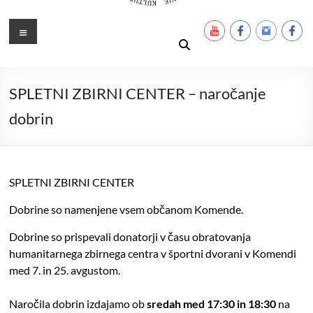
Ustanova Petra Pavla Glavarja
Množimo dobroto in talente
Meni
SPLETNI ZBIRNI CENTER – naročanje
dobrin
SPLETNI ZBIRNI CENTER
Dobrine so namenjene vsem občanom Komende.
Dobrine so prispevali donatorji v času obratovanja
humanitarnega zbirnega centra v športni dvorani v Komendi
med 7. in 25. avgustom.
Naročila dobrin izdajamo ob
sredah med 17:30 in 18:30
na