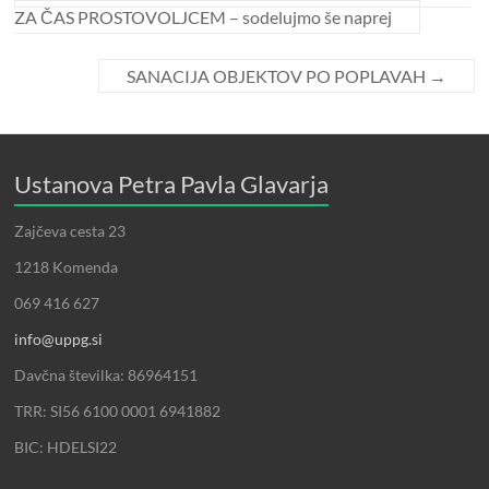
ZA ČAS PROSTOVOLJCEM – sodelujmo še naprej
SANACIJA OBJEKTOV PO POPLAVAH
→
Ustanova Petra Pavla Glavarja
Zajčeva cesta 23
1218 Komenda
069 416 627
info@uppg.si
Davčna številka: 86964151
TRR: SI56 6100 0001 6941882
BIC: HDELSI22