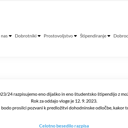
ra Pavla Glavarja
 nas
Dobrotniki
Prostovoljstvo
Štipendiranje
Dobrod
023/24 razpisujemo eno dijaško in eno študentsko štipendijo z mo
Rok za oddajo vloge je 12. 9. 2023.
j bodo prosilci pozvani k predložitvi dohodninske odločbe, kakor to
Celotno besedilo razpisa