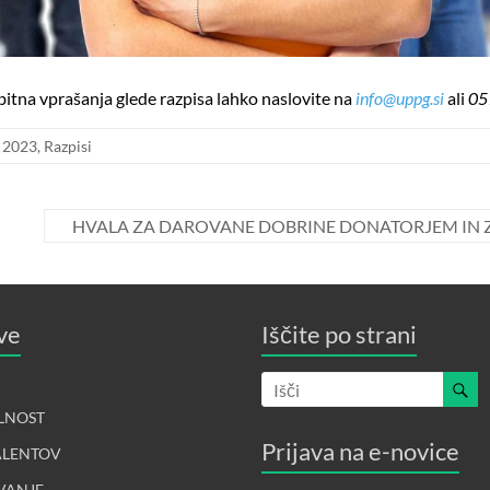
itna vprašanja glede razpisa lahko naslovite na
info@uppg.si
ali
05
o 2023
,
Razpisi
HVALA ZA DAROVANE DOBRINE DONATORJEM IN ZA 
ve
Iščite po strani
LNOST
Prijava na e-novice
ALENTOV
VANJE