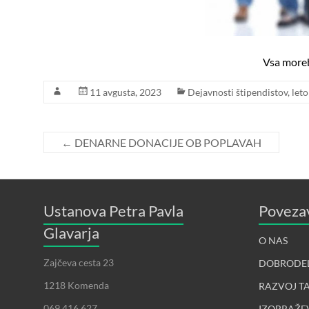
Vsa moreb
11 avgusta, 2023
Dejavnosti štipendistov
,
let
←
DENARNE DONACIJE OB POPLAVAH
Ustanova Petra Pavla
Poveza
Glavarja
O NAS
Zajčeva cesta 23
DOBRODE
1218 Komenda
RAZVOJ T
069 416 627
IZOBRAŽE