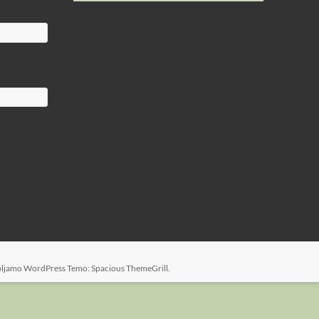
bljamo
WordPress
Temo: Spacious
ThemeGrill
.