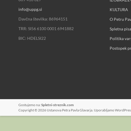
info@uppg.si
KULTURA
Davčna številka: 86964151
O Petru Pav
TRR: SI56 6100 0001 6941882
Spletna pis
BIC: HDELSI22
Politika va
Postopek p
Gostujemo na:
Spletni-streznik.com
Copyright © 2026
Ustanova Petra Pavla Glavarja
. Uporabljamo
WordPres