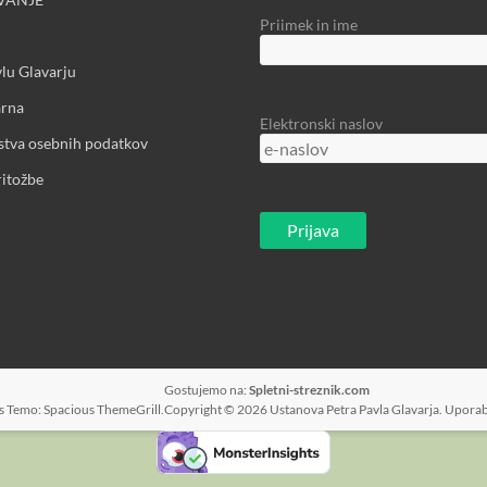
Priimek in ime
lu Glavarju
arna
Elektronski naslov
rstva osebnih podatkov
ritožbe
Gostujemo na:
Spletni-streznik.com
s
Temo: Spacious
ThemeGrill
.
Copyright © 2026
Ustanova Petra Pavla Glavarja
. Upora