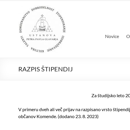
Skip
Ustanova Pet
to
Množimo dobroto in talente
content
Novice
O
RAZPIS ŠTIPENDIJ
Za študijsko leto 2
V primeru dveh ali več prijav na razpisano vrsto štipendi
občanov Komende. (dodano 23. 8. 2023)