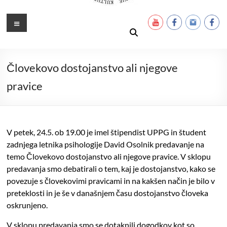
Ustanova Petra Pavla Glavarja
Množimo dobroto in talente
Meni
Človekovo dostojanstvo ali njegove
pravice
V petek, 24.5. ob 19.00 je imel štipendist UPPG in študent
zadnjega letnika psihologije David Osolnik predavanje na
temo Človekovo dostojanstvo ali njegove pravice. V sklopu
predavanja smo debatirali o tem, kaj je dostojanstvo, kako se
povezuje s človekovimi pravicami in na kakšen način je bilo v
preteklosti in je še v današnjem času dostojanstvo človeka
oskrunjeno.
V sklopu predavanja smo se dotaknili dogodkov kot so