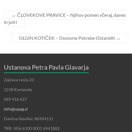
←
ČLOVEKOVE PRAVICE – Njihov pomen včeraj, danes
in jutri
OLGIN KOTIČEK – Osnovne Potrebe Ostarelih
→
Ustanova Petra Pavla Glavarja
Zajčeva cesta 23
1218 Komenda
069 416 627
info@uppg.si
Davčna številka: 86964151
TRR: SI56 6100 0001 6941882