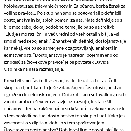
holokavst, zasužnjevanje črncev in Egipčanov, borba žensk za
volilne pravice… Po skupinah smo se pogovarjali o definiciji
dostojanstva in kaj sploh pomeni za nas. Naše definicije so si
bile med seboj dokaj podobne, temeljile pa so na trditvi:
“Ljudje smo različni in več vredni od vseh ostalih bitij, a vsi
smo si med seboj enaki.” Znanstvenih definicij dostojanstva je
kar nekaj, vse pa so usmerjene k zagotavljanju enakosti in
edinstvenosti. “Dostojanstvo je nadredni pojem in eno od
izhodišč za človekove pravice” je bil povzetek Davida
Osolnika na naša razmišljanja.
Prevrteli smo čas tudi v sedanjost in debatirali o različnih
skupinah ljudi, katerih je še v današnjem času dostojanstvo
ogroženo in celo oskrunjeno. Dotaknili smo se invalidov, oseb
z motnjami v duševnem zdravju oz. razvoju, in starejših
občanov… ter na kakšen način so kršene človekove pravice in
s tem posledično tudi dostojanstvo teh skupin ljudi. Kako je z
zasebnostjo v digitalni dobi in s tem spoštovanjem
človekovega dostojanstva? Dobijo vsi ljudje dovolj plačila za