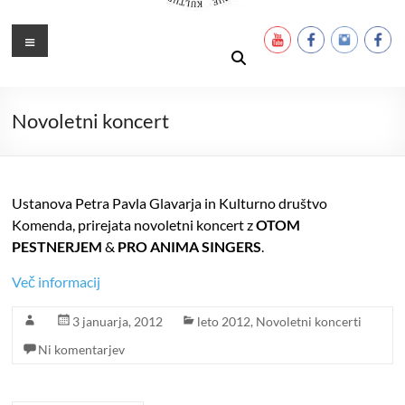
Ustanova Petra Pavla Glavarja
Množimo dobroto in talente
Meni
Novoletni koncert
Ustanova Petra Pavla Glavarja in Kulturno društvo
Komenda, prirejata novoletni koncert z
OTOM
PESTNERJEM
&
PRO ANIMA SINGERS
.
Več informacij
3 januarja, 2012
leto 2012
,
Novoletni koncerti
Ni komentarjev