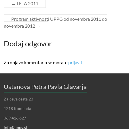
←
LETA 2011
Program aktivnosti UPPG od novembra 2011 do
novembra 2012
→
Dodaj odgovor
Za objavo komentarja se morate
prijaviti
.
Ustanova Petra Pavla Glavarja
Zajčeva cesta 23
1218 Komenda
069 416 627
info@uppg.si