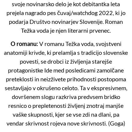
svoje novinarsko delo je kot debitantka leta
prejela nagrado pes čuvaj/watchdog 2022, ki jo
podarja Društvo novinarjev Slovenije. Roman
Težka voda je njen literarni prvenec.
O romanu:
V romanu Težka voda, svojstveni
anatomiji krivde, ki prelamlja s tradicijo slovenske
povesti, se drobci iz življenja starejše
protagonistke Ide med posledicami zamolčane
preteklosti in neizživete prihodnosti postopoma
sestavljajo v okrušeno celoto. Ta v ekspresivnem,
dovršenem slogu razkriva predvsem bridko
resnico o prepletenosti življenj znotraj manjše
vaške skupnosti, kjer se vse zdi na dlani, pa
vendar skrivnost rojeva nove skrivnosti. (Goga)