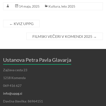
14 maja, 2025
Kultura
,
leto 2025
←
KVIZ UPPG
FILMSKI VEČERI V KOMENDI 2025
→
Ustanova Petra Pavla Glavarja
Zajčeva cesta 23
1218 Komenda
069 416 627
info@uppg.si
Davčna številka: 86964151