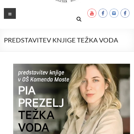
Ustanova Petra Pavla Glavarja
Množimo dobroto in talente
Meni
PREDSTAVITEV KNJIGE TEŽKA VODA