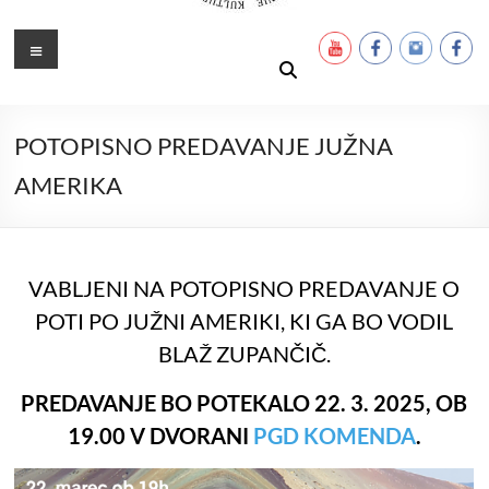
Ustanova Petra Pavla Glavarja
Množimo dobroto in talente
Meni
POTOPISNO PREDAVANJE JUŽNA
AMERIKA
VABLJENI NA POTOPISNO PREDAVANJE O
POTI PO JUŽNI AMERIKI, KI GA BO VODIL
BLAŽ ZUPANČIČ.
PREDAVANJE BO POTEKALO 22. 3. 2025, OB
19.00 V DVORANI
PGD KOMENDA
.