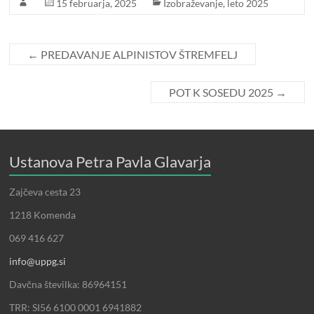
15 februarja, 2025
Izobraževanje
,
leto 2025
←
PREDAVANJE ALPINISTOV ŠTREMFELJ
POT K SOSEDU 2025
→
Ustanova Petra Pavla Glavarja
Zajčeva cesta 23
1218 Komenda
069 416 627
info@uppg.si
Davčna številka: 86964151
TRR: SI56 6100 0001 6941882