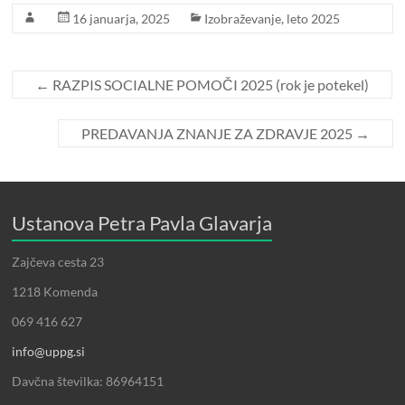
16 januarja, 2025
Izobraževanje
,
leto 2025
←
RAZPIS SOCIALNE POMOČI 2025 (rok je potekel)
PREDAVANJA ZNANJE ZA ZDRAVJE 2025
→
Ustanova Petra Pavla Glavarja
Zajčeva cesta 23
1218 Komenda
069 416 627
info@uppg.si
Davčna številka: 86964151