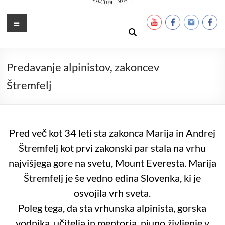
Ustanova Petra Pavla Glavarja
Množimo dobroto in talente
Meni
Predavanje alpinistov, zakoncev
Štremfelj
Pred več kot 34 leti sta zakonca Marija in Andrej
Štremfelj kot prvi zakonski par stala na vrhu
najvišjega gore na svetu, Mount Everesta. Marija
Štremfelj je še vedno edina Slovenka, ki je
osvojila
vrh sveta.
Poleg tega, da sta vrhunska alpinista, gorska
vodnika, učitelja in mentorja, njuno življenje v