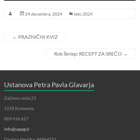
24 decembra, 2024
leto 2024
←
PRAZNIČNI KVIZ
Rok Škrlep: RECEPT ZA SREČO
→
Ustanova Petra Pavla Glavarja
Zajčeva cesta 23
1218 Komenda
069 416 627
info@uppg.si
Davčna številka: 86964151