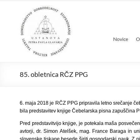
Skip
Ustanova Pet
to
Množimo dobroto in talente
content
Novice
O
85. obletnica RČZ PPG
6. maja 2018 je RČZ PPG pripravila letno srečanje čebel
bila predstavitev knjige Čebelarska pisna zapuščina Pe
Pred predstavitvijo knjige, je potekala maša posvečena 
avtorji, dr. Simon Atelšek, mag. France Baraga in univ
slovenske tiskane besede širiti gospodarski nauk. Z n