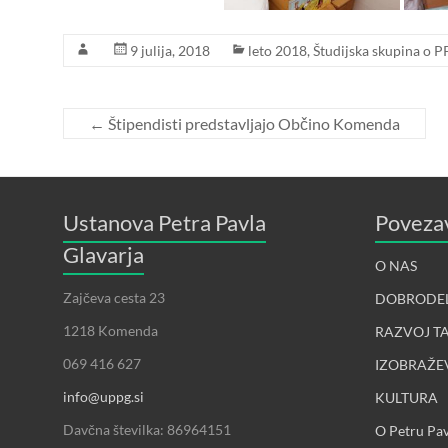
9 julija, 2018
leto 2018
,
Študijska skupina o P
←
Štipendisti predstavljajo Občino Komenda
Ustanova Petra Pavla
Poveza
Glavarja
O NAS
Zajčeva cesta 23
DOBRODE
1218 Komenda
RAZVOJ T
069 416 627
IZOBRAŽE
info@uppg.si
KULTURA
Davčna številka: 86964151
O Petru Pav