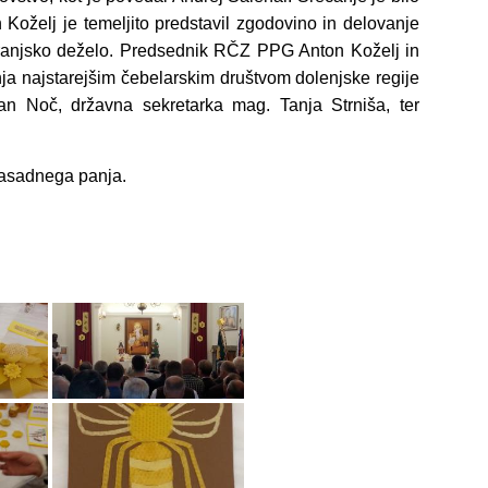
 Koželj je temeljito predstavil zgodovino in delovanje
Kranjsko deželo. Predsednik RČZ PPG Anton Koželj in
ja najstarejšim čebelarskim društvom dolenjske regije
an Noč, državna sekretarka mag. Tanja Strniša, ter
 nasadnega panja.