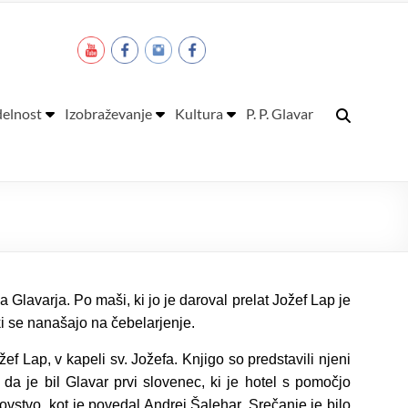
elnost
Izobraževanje
Kultura
P. P. Glavar
Glavarja. Po maši, ki jo je daroval prelat Jožef Lap je
ki se nanašajo na čebelarjenje.
ef Lap, v kapeli sv. Jožefa. Knjigo so predstavili njeni
, da je bil Glavar prvi slovenec, ki je hotel s pomočjo
vstvo, kot je povedal Andrej Šalehar. Srečanje je bilo