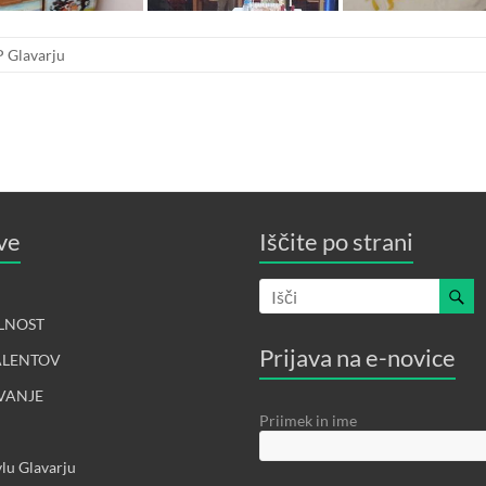
P Glavarju
ve
Iščite po strani
LNOST
Prijava na e-novice
ALENTOV
VANJE
Priimek in ime
lu Glavarju