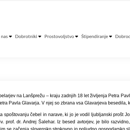
ra Pavla Glavarja
 nas
Dobrotniki
Prostovoljstvo
Štipendiranje
Dobrod
arjev na Lanšprežu – kraju zadnjih 18 let življenja Petra Pavla 
tra Pavla Glavarja. V njej so zbrana vsa Glavarjeva besedila, 
spoštovanju čebel in narave, ki jo je vodil ljubljanski prošt Jož
. prof. dr. Andrej Šalehar. Iz besed avtorjev, je bilo razvidno
jim se začenja slovensko strokovno in poljudno gospodarsko slo