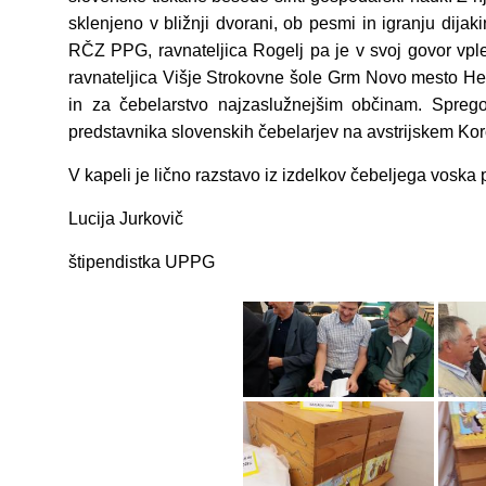
sklenjeno v bližnji dvorani, ob pesmi in igranju dija
RČZ PPG, ravnateljica Rogelj pa je v svoj govor vp
ravnateljica Višje Strokovne šole Grm Novo mesto Hel
in za čebelarstvo najzaslužnejšim občinam. Sprego
predstavnika slovenskih čebelarjev na avstrijskem Koro
V kapeli je lično razstavo iz izdelkov čebeljega voska
Lucija Jurkovič
štipendistka UPPG