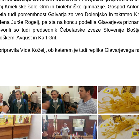
kinj Kmetijske šole Grm in biotehniške gimnazije. Gospod Anton
letla tudi pomembnost Galvarja za vso Dolenjsko in takratno 
ena Jurše Rogelj, pa sta na koncu podelila Glavarjeva priznan
vorili so tudi predsednik Čebelarske zveze Slovenije Boštj
škem, Avgust in Karl Gril.
 pripravila Vida Koželj, ob katerem je tudi replika Glavarjevega