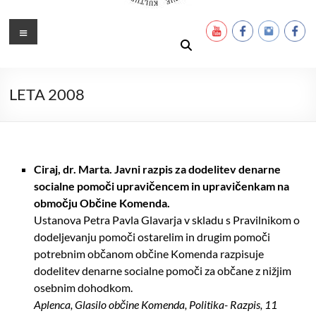
Ustanova Petra Pavla Glavarja
Množimo dobroto in talente
Meni
LETA 2008
Ciraj, dr. Marta. Javni razpis za dodelitev denarne
socialne pomoči upravičencem in upravičenkam na
območju Občine Komenda.
Ustanova Petra Pavla Glavarja v skladu s Pravilnikom o
dodeljevanju pomoči ostarelim in drugim pomoči
potrebnim občanom občine Komenda razpisuje
dodelitev denarne socialne pomoči za občane z nižjim
osebnim dohodkom.
Aplenca, Glasilo občine Komenda, Politika- Razpis, 11