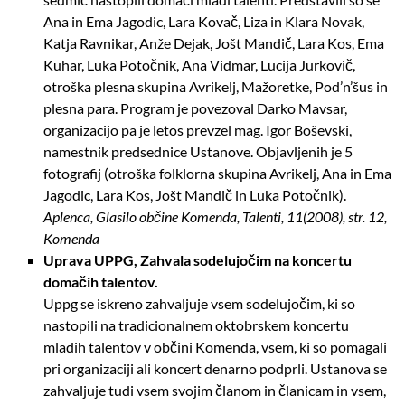
Ana in Ema Jagodic, Lara Kovač, Liza in Klara Novak,
Katja Ravnikar, Anže Dejak, Jošt Mandič, Lara Kos, Ema
Kuhar, Luka Potočnik, Ana Vidmar, Lucija Jurkovič,
otroška plesna skupina Avrikelj, Mažoretke, Pod’n’šus in
plesna para. Program je povezoval Darko Mavsar,
organizacijo pa je letos prevzel mag. Igor Boševski,
namestnik predsednice Ustanove. Objavljenih je 5
fotografij (otroška folklorna skupina Avrikelj, Ana in Ema
Jagodic, Lara Kos, Jošt Mandič in Luka Potočnik).
Aplenca, Glasilo občine Komenda, Talenti, 11(2008), str. 12,
Komenda
Uprava UPPG, Zahvala sodelujočim na koncertu
domačih talentov.
Uppg se iskreno zahvaljuje vsem sodelujočim, ki so
nastopili na tradicionalnem oktobrskem koncertu
mladih talentov v občini Komenda, vsem, ki so pomagali
pri organizaciji ali koncert denarno podprli. Ustanova se
zahvaljuje tudi vsem svojim članom in članicam in vsem,