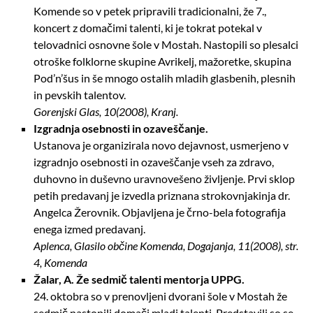
Komende so v petek pripravili tradicionalni, že 7.,
koncert z domačimi talenti, ki je tokrat potekal v
telovadnici osnovne šole v Mostah. Nastopili so plesalci
otroške folklorne skupine Avrikelj, mažoretke, skupina
Pod’n’šus in še mnogo ostalih mladih glasbenih, plesnih
in pevskih talentov.
Gorenjski Glas, 10(2008), Kranj.
Izgradnja osebnosti in ozaveščanje.
Ustanova je organizirala novo dejavnost, usmerjeno v
izgradnjo osebnosti in ozaveščanje vseh za zdravo,
duhovno in duševno uravnovešeno življenje. Prvi sklop
petih predavanj je izvedla priznana strokovnjakinja dr.
Angelca Žerovnik. Objavljena je črno-bela fotografija
enega izmed predavanj.
Aplenca, Glasilo občine Komenda, Dogajanja, 11(2008), str.
4, Komenda
Žalar, A. Že sedmič talenti mentorja UPPG.
24. oktobra so v prenovljeni dvorani šole v Mostah že
sedmič nastopili domači mladi talenti. Predstavili so se