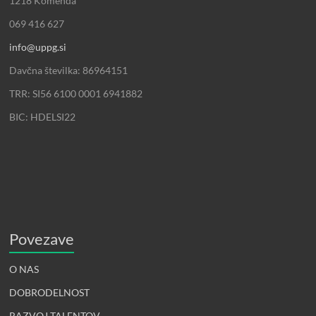
1218 Komenda
069 416 627
info@uppg.si
Davčna številka: 86964151
TRR: SI56 6100 0001 6941882
BIC: HDELSI22
Povezave
O NAS
DOBRODELNOST
RAZVOJ TALENTOV