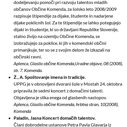
dodeljevanju pomoči pri razvoju talentov mladih
občanov Občine Komenda, za šolsko leto 2008/2009
razpisuje štipendije za dijake, študente in nadarjene
dijake poklicnih šol. Za te štipendije se lahko potegujejo
dijaki in študentje, ki so državljani Republike Slovenije,
stalno živijo na ozemlju Občine Komenda, se
izobražujejo za poklice, ki jih v komendski občini
primanjkuje, ter so se z svojim delom že izkazali na
občinski ravni.
Aplenca, Glasilo občine Komenda,Uradne objave, 08 (2008),
str. 7. Komenda.
Ž., A. Spoštovanje imena in tradicije.
UPPG je v obnovljeni dvorani šole v Mostah 24. oktobra
pripravila že sedmi koncert z domačimi talenti.
Objavljena je slika enega od glasbenih nastopov.
Aplenca, Glasilo občine Komenda, hrbtna stran, 10(2008),
Komenda
Paladin, Jasna Koncert domačih talentov.
Člani dobrodelne ustanove Petra Pavla Glavarja iz