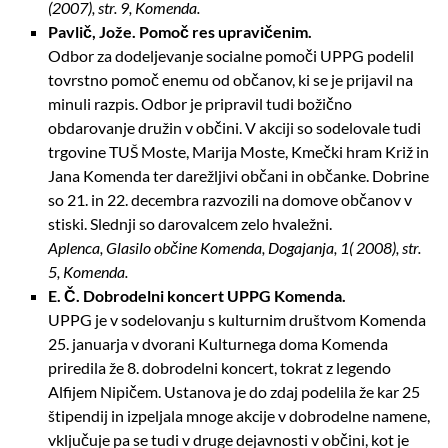
(2007), str. 9, Komenda.
Pavlič, Jože. Pomoč res upravičenim.
Odbor za dodeljevanje socialne pomoči UPPG podelil
tovrstno pomoč enemu od občanov, ki se je prijavil na
minuli razpis. Odbor je pripravil tudi božično
obdarovanje družin v občini. V akciji so sodelovale tudi
trgovine TUŠ Moste, Marija Moste, Kmečki hram Križ in
Jana Komenda ter darežljivi občani in občanke. Dobrine
so 21. in 22. decembra razvozili na domove občanov v
stiski. Slednji so darovalcem zelo hvaležni.
Aplenca, Glasilo občine Komenda, Dogajanja, 1( 2008), str.
5, Komenda.
E. Č. Dobrodelni koncert UPPG Komenda.
UPPG je v sodelovanju s kulturnim društvom Komenda
25. januarja v dvorani Kulturnega doma Komenda
priredila že 8. dobrodelni koncert, tokrat z legendo
Alfijem Nipičem. Ustanova je do zdaj podelila že kar 25
štipendij in izpeljala mnoge akcije v dobrodelne namene,
vključuje pa se tudi v druge dejavnosti v občini, kot je