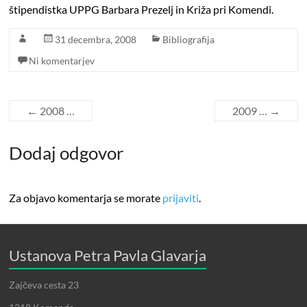
štipendistka UPPG Barbara Prezelj in Križa pri Komendi.
31 decembra, 2008
Bibliografija
Ni komentarjev
←
2008 …
2009 …
→
Dodaj odgovor
Za objavo komentarja se morate
prijaviti
.
Ustanova Petra Pavla Glavarja
Zajčeva cesta 23