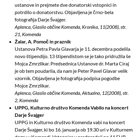
ustanove in prejmete dve donatorski vstopnici in
potrdilo o donatorstvu. Objavljena je črno-bela
fotografija Darje Švajger.
Aplenca, Glasilo občine Komenda, Kronika, 11(2008), str.
21, Komenda
Žalar, A. Pomoč in praznik
Ustanova Petra Pavla Glavarja je 11. decembra podelila
novo štipendijo. 13 štipendistom se je tako pridružila še
Mojca Zmrzlikar. Predsednica Ustanove dr. Marta Ciraj
je ob tem poudarila, da nam je Peter Pavel Glavar velik
vzornik. Objavljena je fotografija podpisa pogodbe
Mojce Zmrzlikar.
Aplenca, Glasilo občine Komenda, Aktualno, 12(2008), str.
2, Komenda
UPPG, Kulturno društvo Komenda Vabilo na koncert
Darje Švajger
UPPG in Kulturno društvo Komenda vabi na koncert
Darje Švajger, ki bo 16. januarja ob 19.30 uri v Kulturnem
domu v Komendi. Vstopnice v predprodaji po 11 EUR.