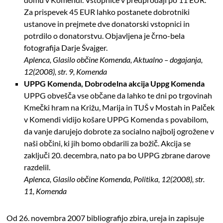
Za prispevek 45 EUR lahko postanete dobrotniki
ustanove in prejmete dve donatorski vstopnici in
potrdilo o donatorstvu. Objavljena je črno-bela
fotografija Darje Švajger.
Aplenca, Glasilo občine Komenda, Aktualno – dogajanja,
12(2008), str. 9, Komenda
UPPG Komenda, Dobrodelna akcija Uppg Komenda
UPPG obvešča vse občane da lahko te dni po trgovinah
Kmečki hram na Križu, Marija in TUŠ v Mostah in Palček
v Komendi vidijo košare UPPG Komenda s povabilom,
da vanje darujejo dobrote za socialno najbolj ogrožene v
naši občini, ki jih bomo obdarili za božič. Akcija se
zaključi 20. decembra, nato pa bo UPPG zbrane darove
razdelil.
Aplenca, Glasilo občine Komenda, Politika, 12(2008), str.
11, Komenda
Od 26. novembra 2007 bibliografijo zbira, ureja in zapisuje