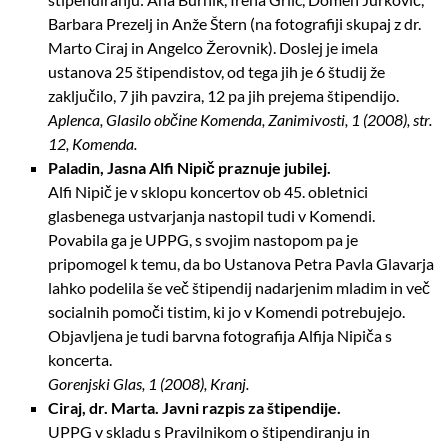
Barbara Prezelj in Anže Štern (na fotografiji skupaj z dr.
Marto Ciraj in Angelco Žerovnik). Doslej je imela
ustanova 25 štipendistov, od tega jih je 6 študij že
zaključilo, 7 jih pavzira, 12 pa jih prejema štipendijo.
Aplenca, Glasilo občine Komenda, Zanimivosti, 1 (2008), str.
12, Komenda.
Paladin, Jasna Alfi Nipič praznuje jubilej.
Alfi Nipič je v sklopu koncertov ob 45. obletnici
glasbenega ustvarjanja nastopil tudi v Komendi.
Povabila ga je UPPG, s svojim nastopom pa je
pripomogel k temu, da bo Ustanova Petra Pavla Glavarja
lahko podelila še več štipendij nadarjenim mladim in več
socialnih pomoči tistim, ki jo v Komendi potrebujejo.
Objavljena je tudi barvna fotografija Alfija Nipiča s
koncerta.
Gorenjski Glas, 1 (2008), Kranj.
Ciraj, dr. Marta. Javni razpis za štipendije.
UPPG v skladu s Pravilnikom o štipendiranju in