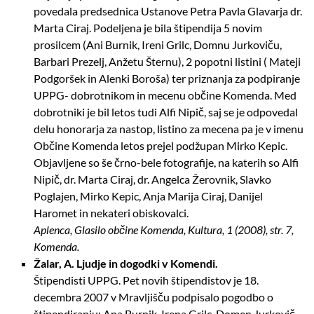
povedala predsednica Ustanove Petra Pavla Glavarja dr.
Marta Ciraj. Podeljena je bila štipendija 5 novim
prosilcem (Ani Burnik, Ireni Grilc, Domnu Jurkoviču,
Barbari Prezelj, Anžetu Šternu), 2 popotni listini ( Mateji
Podgoršek in Alenki Boroša) ter priznanja za podpiranje
UPPG- dobrotnikom in mecenu občine Komenda. Med
dobrotniki je bil letos tudi Alfi Nipič, saj se je odpovedal
delu honorarja za nastop, listino za mecena pa je v imenu
Občine Komenda letos prejel podžupan Mirko Kepic.
Objavljene so še črno-bele fotografije, na katerih so Alfi
Nipič, dr. Marta Ciraj, dr. Angelca Žerovnik, Slavko
Poglajen, Mirko Kepic, Anja Marija Ciraj, Danijel
Haromet in nekateri obiskovalci.
Aplenca, Glasilo občine Komenda, Kultura, 1 (2008), str. 7,
Komenda.
Žalar, A. Ljudje in dogodki v Komendi.
Štipendisti UPPG. Pet novih štipendistov je 18.
decembra 2007 v Mravljišču podpisalo pogodbo o
štipendiranju: Ana Burnik, Irena Grilc, Domen Jurkovič,