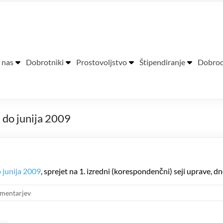
ra Pavla Glavarja
 nas
Dobrotniki
Prostovoljstvo
Štipendiranje
Dobrod
 do junija 2009
 junija 2009
, sprejet na 1. izredni (korespondenčni) seji uprave, 
omentarjev