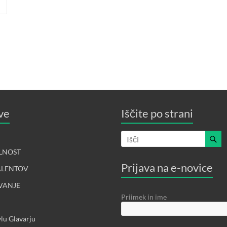
ve
Iščite po strani
LNOST
Prijava na e-novice
ALENTOV
VANJE
Priimek in ime
lu Glavarju