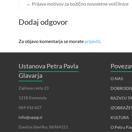
←
Prijava motivov za božično novoletne voščilnice
Dodaj odgovor
Za objavo komentarja se morate
prijaviti
.
Ustanova Petra Pavla
Poveza
Glavarja
O NAS
Zajčeva cesta 23
DOBRODE
1218 Komenda
RAZVOJ T
069 416 627
IZOBRAŽE
info@uppg.si
KULTURA
Davčna številka: 86964151
O Petru Pav