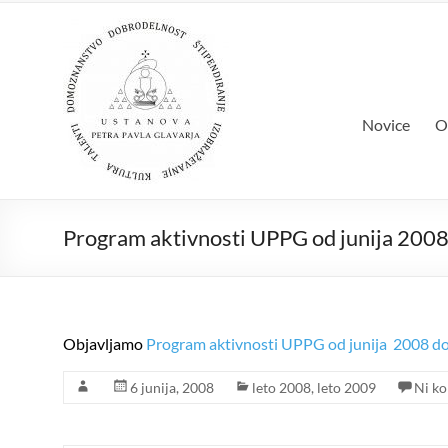
Skip
Ustanova Pet
to
Množimo dobroto in talente
content
Novice
O
Program aktivnosti UPPG od junija 2008
Objavljamo
Program aktivnosti UPPG od junija 2008 do
6 junija, 2008
leto 2008
,
leto 2009
Ni k