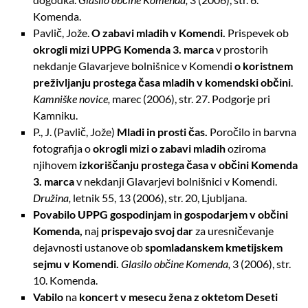
Komenda.
Pavlič, Jože.
O zabavi mladih v Komendi.
Prispevek ob
okrogli mizi UPPG Komenda 3. marca
v prostorih
nekdanje Glavarjeve bolnišnice v Komendi
o koristnem
preživljanju prostega časa mladih v komendski občini
.
Kamniške novice,
marec (2006), str. 27. Podgorje pri
Kamniku.
P., J. (Pavlič, Jože)
Mladi in prosti čas.
Poročilo in barvna
fotografija o
okrogli mizi o zabavi mladih
oziroma
njihovem
izkoriščanju prostega časa v občini Komenda
3. marca
v nekdanji Glavarjevi bolnišnici v Komendi.
Družina,
letnik 55,
13 (2006), str. 20, Ljubljana.
Povabilo UPPG gospodinjam in gospodarjem v občini
Komenda,
naj
prispevajo svoj dar
za uresničevanje
dejavnosti ustanove ob
spomladanskem kmetijskem
sejmu v Komendi.
Glasilo občine Komenda,
3 (2006), str.
10. Komenda.
Vabilo
na
koncert v mesecu žena z oktetom Deseti