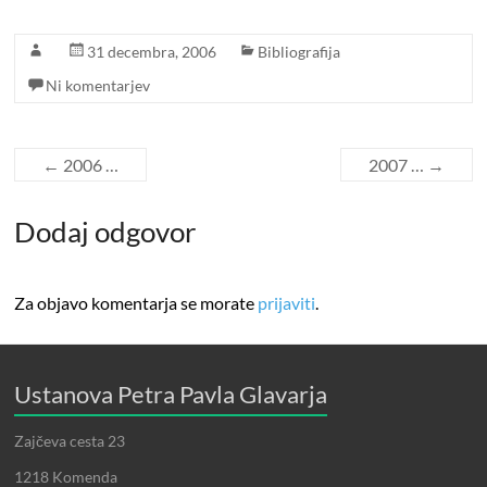
31 decembra, 2006
Bibliografija
Ni komentarjev
←
2006 …
2007 …
→
Dodaj odgovor
Za objavo komentarja se morate
prijaviti
.
Ustanova Petra Pavla Glavarja
Zajčeva cesta 23
1218 Komenda