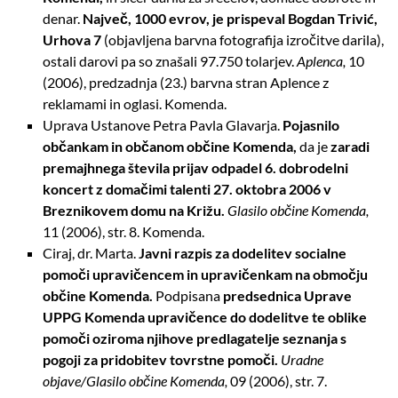
denar.
Največ,
1000 evrov, je prispeval Bogdan Trivić,
Urhova 7
(objavljena barvna fotografija izročitve darila),
ostali darovi pa so znašali 97.750 tolarjev.
Aplenca,
10
(2006), predzadnja (23.) barvna stran Aplence z
reklamami in oglasi. Komenda.
Uprava Ustanove Petra Pavla Glavarja.
Pojasnilo
občankam in občanom občine
Komenda,
da je
zaradi
premajhnega števila prijav odpadel 6. dobrodelni
koncert z
domačimi talenti
27. oktobra 2006 v
Breznikovem domu na Križu.
Glasilo občine Komenda,
11 (2006), str. 8. Komenda.
Ciraj, dr. Marta.
Javni razpis za dodelitev socialne
pomoči upravičencem in upravičenkam na območju
občine Komenda.
Podpisana
predsednica Uprave
UPPG Komenda upravičence do dodelitve te oblike
pomoči oziroma njihove predlagatelje seznanja s
pogoji za pridobitev tovrstne pomoči.
Uradne
objave/Glasilo občine Komenda,
09 (2006), str. 7.