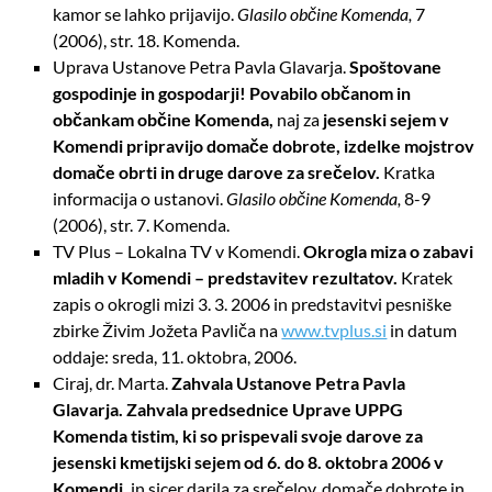
kamor se lahko prijavijo.
Glasilo občine Komenda,
7
(2006), str. 18. Komenda.
Uprava Ustanove Petra Pavla Glavarja.
Spoštovane
gospodinje in gospodarji! Povabilo občanom in
občankam občine Komenda,
naj za
jesenski sejem v
Komendi pripravijo domače dobrote, izdelke mojstrov
domače obrti in druge darove za srečelov.
Kratka
informacija o ustanovi.
Glasilo občine Komenda,
8-9
(2006), str. 7. Komenda.
TV Plus – Lokalna TV v Komendi.
Okrogla miza o zabavi
mladih v Komendi – predstavitev rezultatov.
Kratek
zapis o okrogli mizi 3. 3. 2006 in predstavitvi pesniške
zbirke Živim Jožeta Pavliča na
www.tvplus.si
in datum
oddaje: sreda, 11. oktobra, 2006.
Ciraj, dr. Marta.
Zahvala Ustanove Petra Pavla
Glavarja. Zahvala predsednice Uprave UPPG
Komenda
tistim, ki so prispevali svoje darove za
jesenski kmetijski sejem od 6. do 8. oktobra 2006 v
Komendi,
in sicer darila za srečelov, domače dobrote in