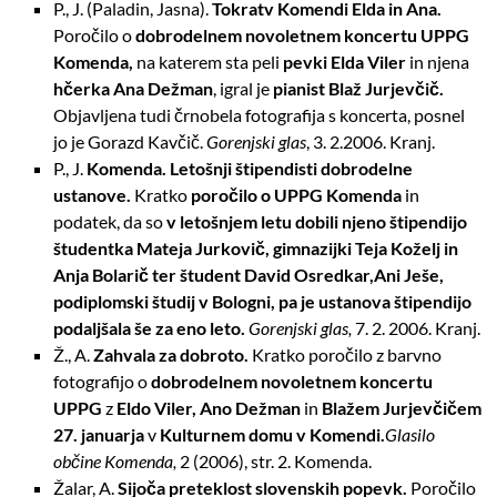
P., J. (Paladin, Jasna).
Tokrat
v Komendi Elda in Ana.
Poročilo o
dobrodelnem novoletnem koncertu UPPG
Komenda,
na katerem sta peli
pevki Elda Viler
in njena
hčerka Ana Dežman
, igral je
pianist Blaž Jurjevčič.
Objavljena tudi črnobela fotografija s koncerta, posnel
jo je Gorazd Kavčič.
Gorenjski glas
, 3. 2.2006. Kranj.
P., J.
Komenda. Letošnji štipendisti dobrodelne
ustanove.
Kratko
poročilo o UPPG Komenda
in
podatek, da so
v letošnjem letu dobili njeno štipendijo
študentka Mateja Jurkovič, gimnazijki Teja Koželj in
Anja Bolarič ter študent David Osredkar,
Ani Ješe,
podiplomski študij v Bologni, pa je ustanova štipendijo
podaljšala še za eno leto.
Gorenjski glas,
7. 2. 2006. Kranj.
Ž., A.
Zahvala za dobroto.
Kratko poročilo z barvno
fotografijo o
dobrodelnem novoletnem koncertu
UPPG
z
Eldo Viler, Ano Dežman
in
Blažem Jurjevčičem
27. januarja
v
Kulturnem domu v Komendi.
Glasilo
občine Komenda,
2 (2006), str. 2. Komenda.
Žalar, A.
Sijoča preteklost slovenskih popevk.
Poročilo