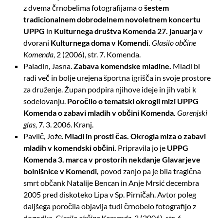
z dvema črnobelima fotografijama o
šestem
tradicionalnem dobrodelnem novoletnem koncertu
UPPG
in
Kulturnega društva Komenda 27. januarja
v
dvorani
Kulturnega doma v Komendi.
Glasilo občine
Komenda,
2 (2006), str. 7. Komenda.
Paladin, Jasna.
Zabava komendske mladine.
Mladi bi
radi več in bolje urejena športna igrišča in svoje prostore
za druženje. Župan podpira njihove ideje in jih vabi k
sodelovanju.
Poročilo o tematski okrogli mizi UPPG
Komenda o zabavi mladih v občini Komenda.
Gorenjski
glas,
7. 3. 2006. Kranj.
Pavlič, Jože.
Mladi in prosti čas. Okrogla miza o zabavi
mladih v komendski občini.
Pripravila jo je
UPPG
Komenda 3. marca v prostorih nekdanje Glavarjeve
bolnišnice v Komendi,
povod zanjo pa je bila tragična
smrt občank Natalije Bencan in Anje Mrsić decembra
2005 pred diskoteko Lipa v Sp. Pirničah.
Avtor poleg
daljšega poročila objavlja tudi črnobelo fotografijo z
dogodka.
Glasilo občine Komenda,
3 (2006), str. 6.