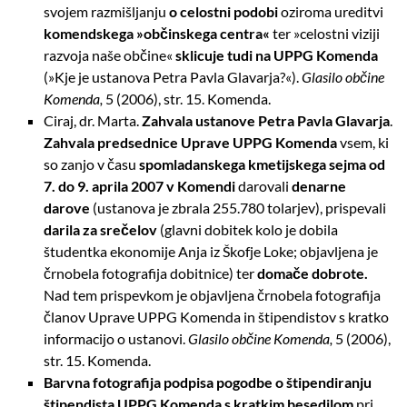
svojem razmišljanju
o celostni podobi
oziroma ureditvi
komendskega »občinskega centra«
ter »celostni viziji
razvoja naše občine«
sklicuje tudi na UPPG Komenda
(»Kje je ustanova Petra Pavla Glavarja?«).
Glasilo občine
Komenda,
5 (2006), str. 15. Komenda.
Ciraj, dr. Marta.
Zahvala ustanove Petra Pavla Glavarja
.
Zahvala predsednice
Uprave UPPG Komenda
vsem, ki
so zanjo v času
spomladanskega kmetijskega sejma od
7. do 9. aprila 2007 v Komendi
darovali
denarne
darove
(ustanova je zbrala 255.780 tolarjev), prispevali
darila za srečelov
(glavni dobitek kolo je dobila
študentka ekonomije Anja iz Škofje Loke; objavljena je
črnobela fotografija dobitnice) ter
domače dobrote.
Nad tem prispevkom je objavljena črnobela fotografija
članov Uprave UPPG Komenda in štipendistov s kratko
informacijo o ustanovi.
Glasilo občine
Komenda,
5 (2006),
str. 15. Komenda.
Barvna fotografija podpisa pogodbe o štipendiranju
štipendista UPPG Komenda
s kratkim besedilom
pri