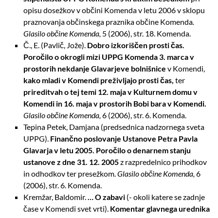
opisu dosežkov v občini Komenda v letu 2006 v sklopu
praznovanja občinskega praznika občine Komenda
.
Glasilo občine
Komenda,
5 (2006), str. 18. Komenda.
Č., E. (Pavlič, Jože).
Dobro izkoriščen prosti čas.
Poročilo o okrogli mizi UPPG Komenda 3. marca v
prostorih nekdanje Glavarjeve bolnišnice
v Komendi,
kako mladi v Komendi preživljajo prosti čas,
ter
prireditvah o tej temi 12. maja v
Kulturnem domu v
Komendi in 16. maja v prostorih Bobi bara v Komendi.
Glasilo občine Komenda,
6 (2006), str. 6. Komenda.
Tepina Petek, Damjana (predsednica nadzornega sveta
UPPG).
Finančno poslovanje Ustanove Petra Pavla
Glavarja v letu 2005. Poročilo o denarnem stanju
ustanove z dne 31. 12. 2005
z razpredelnico prihodkov
in odhodkov
ter presežkom.
Glasilo občine Komenda,
6
(2006), str. 6. Komenda.
Kremžar, Baldomir.
… O zabavi
(- okoli katere se zadnje
čase v Komendi svet
vrti).
Komentar glavnega urednika