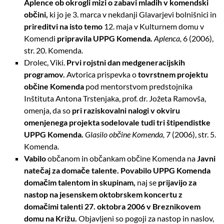
Aplence ob okrogli mizi o zabavi mladih v komendski
občini,
ki jo je 3. marca v nekdanji Glavarjevi bolnišnici in
prireditvi na
isto temo
12. maja v Kulturnem domu v
Komendi
pripravila UPPG Komenda.
Aplenca,
6 (2006),
str. 20. Komenda.
Drolec, Viki.
Prvi rojstni dan medgeneracijskih
programov.
Avtorica prispevka o
tovrstnem
projektu
občine Komenda
pod mentorstvom predstojnika
Inštituta Antona Trstenjaka, prof. dr. Jožeta Ramovša,
omenja, da so
pri raziskovalni nalogi v
okviru
omenjenega projekta sodelovale tudi tri štipendistke
UPPG Komenda.
Glasilo občine Komenda,
7 (2006), str. 5.
Komenda.
Vabilo
občanom in občankam občine Komenda na
Javni
natečaj za domače talente. Povabilo UPPG Komenda
domačim talentom in skupinam,
naj se
prijavijo za
nastop na jesenskem oktobrskem koncertu z
domačimi talenti 27. oktobra 2006 v
Breznikovem
domu na Križu.
Objavljeni so pogoji za nastop in naslov,