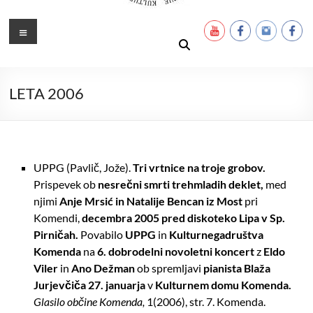
Ustanova Petra Pavla Glavarja
Množimo dobroto in talente
Meni
LETA 2006
UPPG (Pavlič, Jože).
Tri vrtnice na troje grobov.
Prispevek ob
nesrečni smrti treh
mladih deklet,
med
njimi
Anje Mrsić in Natalije Bencan iz Most
pri
Komendi,
decembra 2005 pred diskoteko Lipa v Sp.
Pirničah.
Povabilo
UPPG
in
Kulturnega
društva
Komenda
na
6. dobrodelni novoletni koncert
z
Eldo
Viler
in
Ano Dežman
ob spremljavi
pianista Blaža
Jurjevčiča 27. januarja
v
Kulturnem domu Komenda.
Glasilo občine Komenda,
1(2006), str. 7. Komenda.