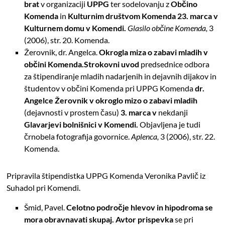
brat
v organizaciji
UPPG
ter sodelovanju z
Občino
Komenda
in
Kulturnim društvom Komenda 23. marca v
Kulturnem domu v Komendi.
Glasilo občine Komenda,
3
(2006), str. 20. Komenda.
Žerovnik, dr. Angelca.
Okrogla miza o zabavi mladih v
občini Komenda.
Strokovni uvod
predsednice odbora
za štipendiranje mladih nadarjenih in dejavnih dijakov in
študentov v občini Komenda pri UPPG Komenda
dr.
Angelce Žerovnik v okroglo mizo o zabavi mladih
(dejavnosti v prostem času)
3. marca v
nekdanji
Glavarjevi bolnišnici v Komendi.
Objavljena je tudi
črnobela fotografija govornice.
Aplenca,
3 (2006), str. 22.
Komenda.
Pripravila štipendistka UPPG Komenda Veronika Pavlič iz
Suhadol pri Komendi.
Šmid, Pavel.
Celotno področje hlevov in hipodroma se
mora obravnavati skupaj. Avtor prispevka
se pri