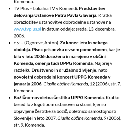
Komenda.
TV Plus – Lokalna TV v Komendi.
Predstavitev
delovanja Ustanove Petra Pavla Glavarja.
Kratka
obrazložitev ustanovitve dobrodelne ustanove na
www.tvplus.si
in datum oddaje: sreda, 13. decembra,
2006.
c.,v. – (Ogorevc, Anton).
Za konec leta in nekega
obdobja. Pisec prispevka o vsem
pomembnem, kar je
bilo v letu 2006 doseženo in narejeno v občini
Komenda, omenja tudi UPPG Komenda.
Najprej v
razdelku
Društveno in družabno
življenje,
nato
novoletni dobrodelni koncert UPPG Komenda v
januarju
2006.
Glasilo občine Komenda,
12 (2006), str. 7.
Komenda.
Božično-novoletna čestitka UPPG Komenda.
Kratko
besedilo z logotipom ustanove na strani, kjer so
objavljene čestitke za božič, obletnico samostojnosti
Slovenije in leto 2007.
Glasilo občine Komenda,
9 (2006),
str. 9. Komenda.