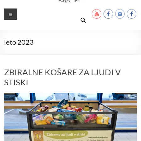
Ustanova Petra Pavla Glavarja
Množimo dobroto in talente
Meni
leto 2023
ZBIRALNE KOŠARE ZA LJUDI V
STISKI