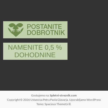
Gostujemo na:
Spletni-streznik.com
Copyright © 2026
Ustanova Petra Pavla Glavarja
. Uporabljamo
WordPress
Temo: Spacious
ThemeGrill
.