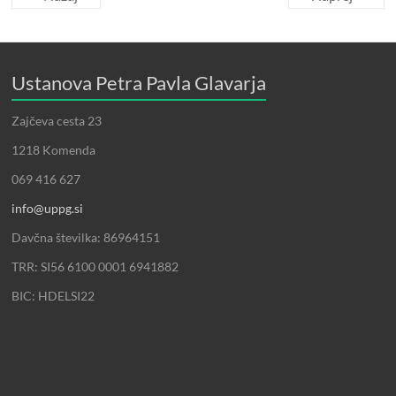
Ustanova Petra Pavla Glavarja
Zajčeva cesta 23
1218 Komenda
069 416 627
info@uppg.si
Davčna številka: 86964151
TRR: SI56 6100 0001 6941882
BIC: HDELSI22