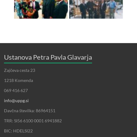
Ustanova Petra Pavla Glavarja
Zajčeva cesta 23
1218 Komenda
069 416 627
info@uppg.si
Davčna številka: 86964151
TRR: SI56 6100 0001 6941882
BIC: HDELSI22