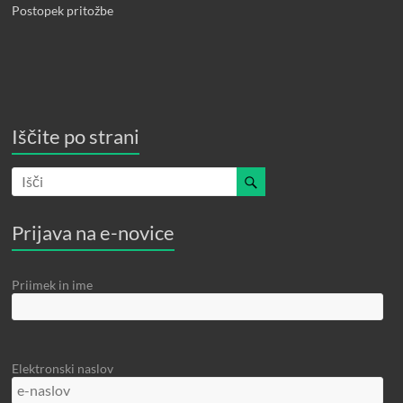
Postopek pritožbe
Iščite po strani
Prijava na e-novice
Priimek in ime
Elektronski naslov