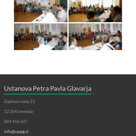
Ustanova Petra Pavla Glavarja
Zajčeva cesta 23
1218 Komenda
069 416 627
info@uppg.si