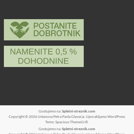
Gostujemo na:
Spletni-streznik.com
Copyright © 2026
Ustanova Petra Pavla Glavarja
. Uporabljamo
WordPress
Temo: Spacious
ThemeGrill
.
Gostujemo na:
Spletni-streznik.com