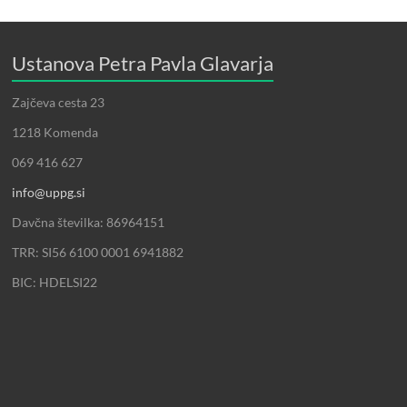
Ustanova Petra Pavla Glavarja
Zajčeva cesta 23
1218 Komenda
069 416 627
info@uppg.si
Davčna številka: 86964151
TRR: SI56 6100 0001 6941882
BIC: HDELSI22