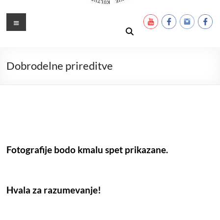
Ustanova Petra Pavla Glavarja
Množimo dobroto in talente
Meni
Dobrodelne prireditve
Fotografije bodo kmalu spet prikazane.
Hvala za razumevanje!