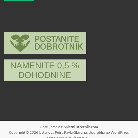
Gostujemo na:
Spletni-streznik.com
Copyright © 2026
Ustanova Petra Pavla Glavarja
. Uporabljamo
WordPress
Temo: Spacious
ThemeGrill
.