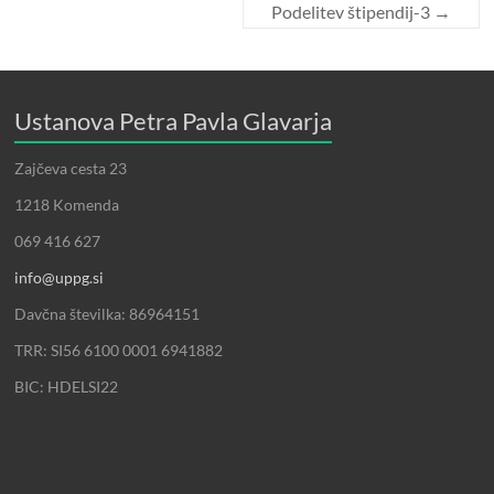
Podelitev štipendij-3
→
Ustanova Petra Pavla Glavarja
Zajčeva cesta 23
1218 Komenda
069 416 627
info@uppg.si
Davčna številka: 86964151
TRR: SI56 6100 0001 6941882
BIC: HDELSI22