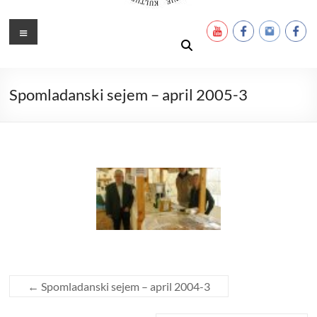
Ustanova Petra Pavla Glavarja
Množimo dobroto in talente
Meni
Spomladanski sejem – april 2005-3
←
Spomladanski sejem – april 2004-3