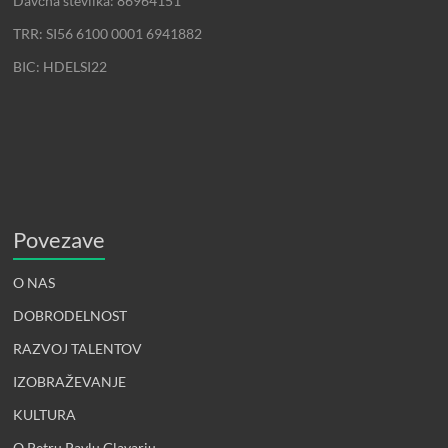
Davčna številka: 86964151
TRR: SI56 6100 0001 6941882
BIC: HDELSI22
Povezave
O NAS
DOBRODELNOST
RAZVOJ TALENTOV
IZOBRAŽEVANJE
KULTURA
O Petru Pavlu Glavarju