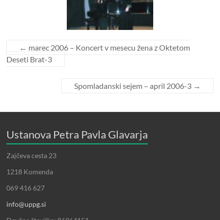
←
marec 2006 – Koncert v mesecu žena z Oktetom
Deseti Brat-3
Spomladanski sejem – april 2006-3
→
Ustanova Petra Pavla Glavarja
Zajčeva cesta 23
1218 Komenda
069 416 627
info@uppg.si