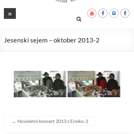
Ustanova Petra Pavla Glavarja
Množimo dobroto in talente
Meni
Jesenski sejem – oktober 2013-2
←
Novoletni koncert 2013 z Eroiko-2