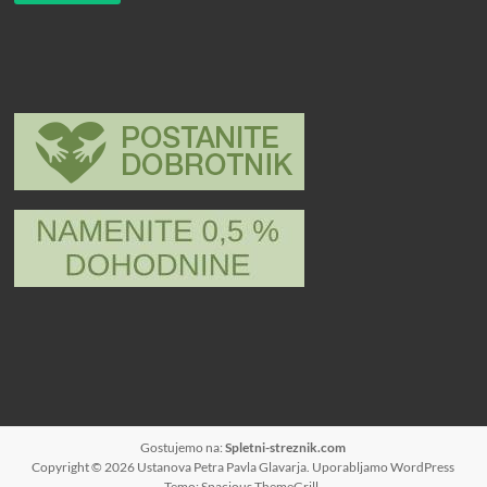
Gostujemo na:
Spletni-streznik.com
Copyright © 2026
Ustanova Petra Pavla Glavarja
. Uporabljamo
WordPress
Temo: Spacious
ThemeGrill
.