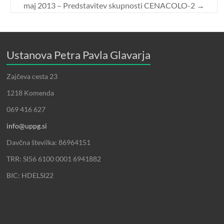
maj 2013 – Predstavitev skupnosti CENACOLO-2
→
Ustanova Petra Pavla Glavarja
Zajčeva cesta 23
1218 Komenda
069 416 627
info@uppg.si
Davčna številka: 86964151
TRR: SI56 6100 0001 6941882
BIC: HDELSI22