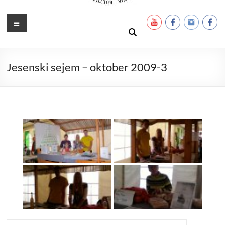
Ustanova Petra Pavla Glavarja
Množimo dobroto in talente
Meni
Jesenski sejem – oktober 2009-3