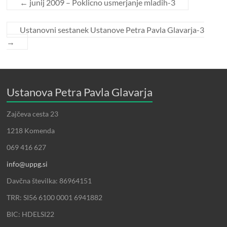
←
junij 2009 – Poklicno usmerjanje mladih-3
Ustanovni sestanek Ustanove Petra Pavla Glavarja-3
→
Ustanova Petra Pavla Glavarja
Zajčeva cesta 23
1218 Komenda
069 416 627
info@uppg.si
Davčna številka: 86964151
TRR: SI56 6100 0001 6941882
BIC: HDELSI22