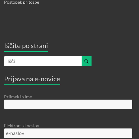
Postopek pritožbe
Iščite po strani
Prijava na e-novice
Priimek in ime
Elektronski naslov