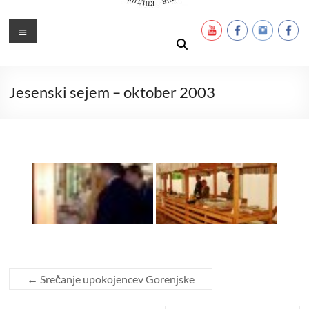
Ustanova Petra Pavla Glavarja
Množimo dobroto in talente
Meni
Jesenski sejem – oktober 2003
←
Srečanje upokojencev Gorenjske