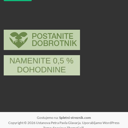
Gostujemo na:
Spletni-streznik.com
Copyright © 2026
Ustanova Petra Pavla Glavarja
. Uporabljamo
WordPress
Temo: Spacious
ThemeGrill
.