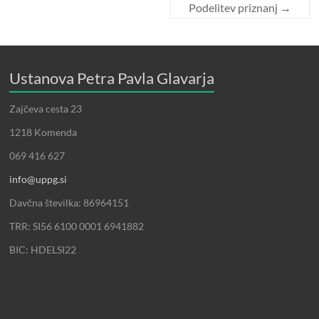
Podelitev priznanj
→
Ustanova Petra Pavla Glavarja
Zajčeva cesta 23
1218 Komenda
069 416 627
info@uppg.si
Davčna številka: 86964151
TRR: SI56 6100 0001 6941882
BIC: HDELSI22