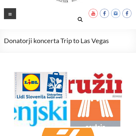
Ustanova Petra Pavla Glavarja
Množimo dobroto in talente
Meni
Donatorji koncerta Trip to Las Vegas