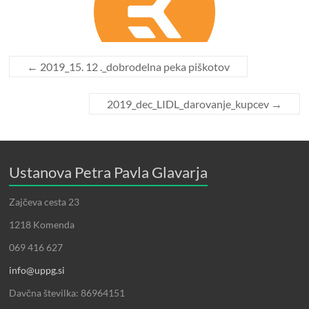
←
2019_15. 12 ._dobrodelna peka piškotov
2019_dec_LIDL_darovanje_kupcev
→
Ustanova Petra Pavla Glavarja
Zajčeva cesta 23
1218 Komenda
069 416 627
info@uppg.si
Davčna številka: 86964151