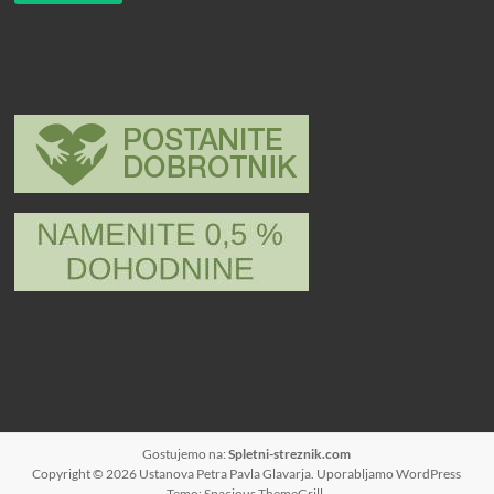
Gostujemo na:
Spletni-streznik.com
Copyright © 2026
Ustanova Petra Pavla Glavarja
. Uporabljamo
WordPress
Temo: Spacious
ThemeGrill
.