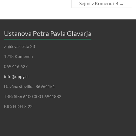
Sejmi v Komendi-4
→
Ustanova Petra Pavla Glavarja
Zajčeva cesta 23
1218 Komenda
069 416 627
info@uppg.si
Davčna številka: 86964151
TRR: SI56 6100 0001 6941882
BIC: HDELSI22