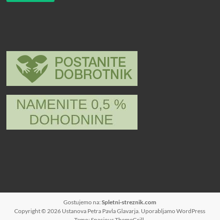
Gostujemo na:
Spletni-streznik.com
Copyright © 2026
Ustanova Petra Pavla Glavarja
. Uporabljamo
WordPress
Temo: Spacious
ThemeGrill
.