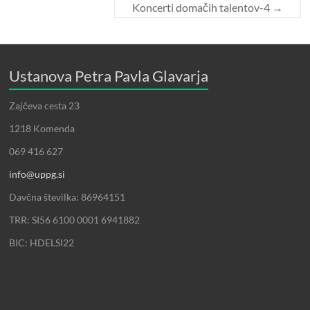
Koncerti domačih talentov-4
→
Ustanova Petra Pavla Glavarja
Zajčeva cesta 23
1218 Komenda
069 416 627
info@uppg.si
Davčna številka: 86964151
TRR: SI56 6100 0001 6941882
BIC: HDELSI22